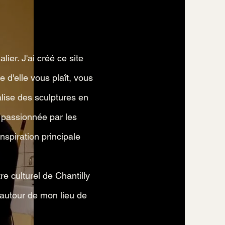
lier. J'ai créé ce site
 d'elle vous plaît, vous
alise des sculptures en
s passionnée par les
nspiration principale
 culturel de Chantilly
 autour de mon lieu de