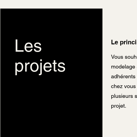
Les
Le princ
Vous souha
projets
modelage à
adhérents 
chez vous 
plusieurs 
projet.