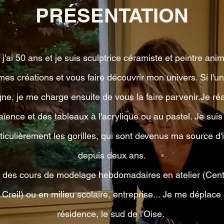
PRÉSENTATION
j'ai 50 ans et je suis sculptrice céramiste et peintre anima
mes créations et vous faire découvrir mon univers. Si l'une
gne, je me charge ensuite de vous la faire parvenir.Je ré
 faïence et des tableaux à l'acrylique ou au pastel. Je sui
ticulièrement les gorilles, qui sont devenus ma source d'i
depuis deux ans.
des cours de modelage hebdomadaires en atelier (Centre
Creil) ou en milieu scolaire, entreprise... Je me déplace
résidence, le sud de l'Oise.