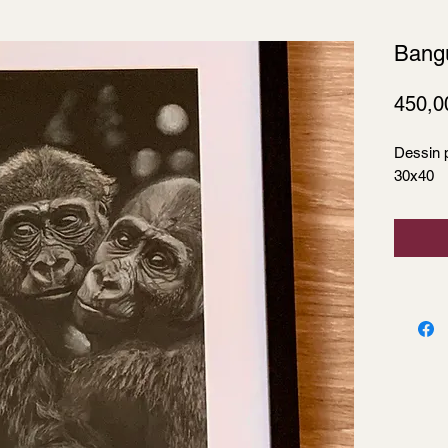
Bangu
450,0
Dessin 
30x40